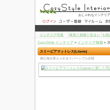
おしゃれなインテリ
インテリア写真
家具と雑貨と住まい
お気
CozyStyle インテリア
＞
インテリア検索
＞ス
スリーピアマットレス(Literie)
寝心地を変えられるリバーシブル仕様