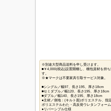
※別途大型商品送料を申し受けます。
■￥4,000(税込)設置開梱し、梱包資材
す。
※★マークは不要家具引取サービス対象。
■シングル／幅97、長さ195、厚さ18cm
■セミダブル／幅120、長さ195、厚さ18cm
■ダブル／幅140、長さ195、厚さ18cm
●主材／側地：(キルト面)ポリエステル、指
ポリエステルわた・高反発ウレタンフォーム(
●リバーシブル仕様