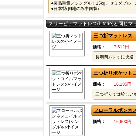
●製品重量／シングル：15kg、セミダブル：1
●日本製(側地のみ中国製)
スリーピアマットレス(Literie)と同じ
三つ折マットレス
価格：
7,312円
長期間ムレずに快適
三つ折りポケット
価格：
16,195円
三つ折りでは珍しい
フローラルボンネス
価格：
16,800円