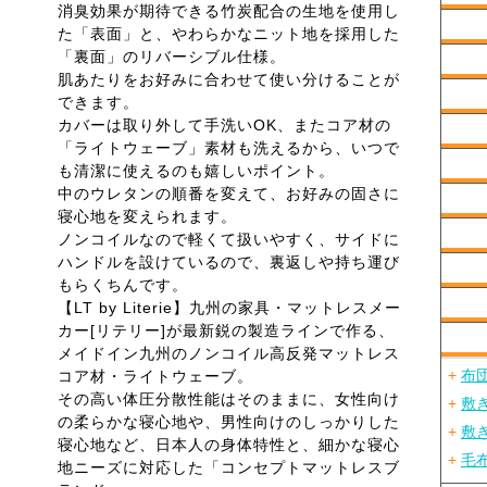
消臭効果が期待できる竹炭配合の生地を使用し
た「表面」と、やわらかなニット地を採用した
「裏面」のリバーシブル仕様。
肌あたりをお好みに合わせて使い分けることが
できます。
カバーは取り外して手洗いOK、またコア材の
「ライトウェーブ」素材も洗えるから、いつで
も清潔に使えるのも嬉しいポイント。
中のウレタンの順番を変えて、お好みの固さに
寝心地を変えられます。
ノンコイルなので軽くて扱いやすく、サイドに
ハンドルを設けているので、裏返しや持ち運び
もらくちんです。
【LT by Literie】九州の家具・マットレスメー
カー[リテリー]が最新鋭の製造ラインで作る、
メイドイン九州のノンコイル高反発マットレス
+
布
コア材・ライトウェーブ。
その高い体圧分散性能はそのままに、女性向け
+
敷
の柔らかな寝心地や、男性向けのしっかりした
+
敷
寝心地など、日本人の身体特性と、細かな寝心
+
毛
地ニーズに対応した「コンセプトマットレスブ