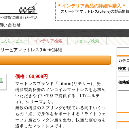
＊インテリア商品の詳細や購入＊
スリーピアマットレス(Literie)の製
アや雑貨に囲まれた生活
に入りレビュー
インテリア検索
ショップ検索
リーピアマットレス(Literie)詳細
カテ
検索
価格：60,908円
価格
マットレスブランド「Literie(リテリー)」発、
樹脂製高反発のノンコイルマットレスをお求め
いただきやすい価格で提供する「LT(エルテ
ィ)」シリーズより。
無数の樹脂のスプリングが寝ている間中いくつ
もの「点」で身体をサポートする「ライトウェ
ーブ」層とウレタン層を重ね、快適な寝心地を
追求したマットレスです。