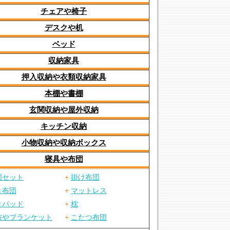
チェアや椅子
デスクや机
ベッド
収納家具
押入収納や衣類収納家具
本棚や書棚
玄関収納や屋外収納
キッチン収納
小物収納や収納ボックス
寝具や布団
団セット
+
掛け布団
き布団
+
マットレス
きパッド
+
枕
布やブランケット
+
こたつ布団