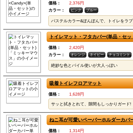
価格：
2,376円
カラー：
ピンク
ブルー
パステルカラー&ぽんぽんで、トイレをラ
トイレマット・フタカバー(単品・セッ
価格：
2,420円
カラー：
オレンジ
ネイビー
チョコミント
絶妙な色とパイル使いが大人っぽい
吸着トイレフロアマット
価格：
1,628円
サッと拭きとれて、隙間もしっかりガード!
ねこ耳が可愛いペーパーホルダーカバ
価格：
1,314円