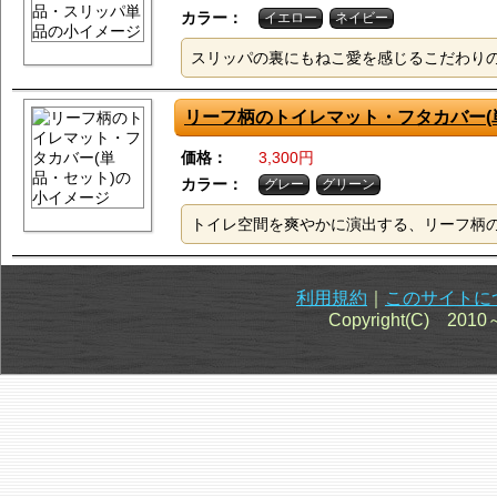
カラー：
イエロー
ネイビー
スリッパの裏にもねこ愛を感じるこだわり
リーフ柄のトイレマット・フタカバー(
価格：
3,300円
カラー：
グレー
グリーン
トイレ空間を爽やかに演出する、リーフ柄
利用規約
｜
このサイトに
Copyright(C) 201