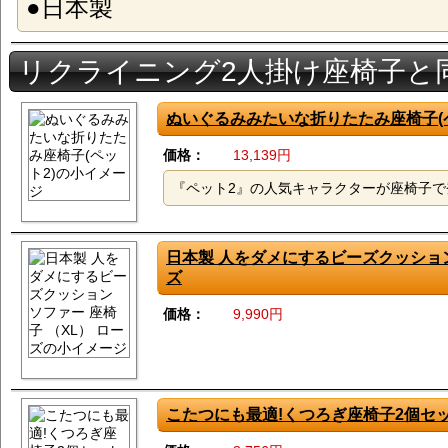
●日本製
リクライニング2人掛け座椅子と
ぬいぐるみみたいな折りたたみ座椅子(ペ
価格：
13,139円
『ペット2』の人気キャラクターが座椅子で
日本製 人をダメにするビーズクッション 
ズ
価格：
9,990円
こたつにも最適!くつろぎ座椅子2個セ