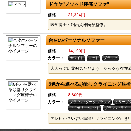
ドウヤ"メソッド腰痛ソファ"
価格：
31,324円
医学博士・銅治英雄氏が監修。
合皮のパーソナルソファー
価格：
14,190円
カラー：
ホワイト
レッド
ブラック
大人っぽい雰囲気ただよう、シックな存在
5色から選べる頭部リクライニング座椅
価格：
8,800円
カラー：
ブラウン×ダークブラウン
オリーブ
アイボリー×レッド
ブラウン×ライ
テレビが見やすい頭部リクライニング付き!