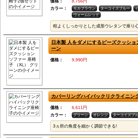
価格：
8,756円
カラー：
モカブラウン
ターコイズブルー
ウォームレッド
程よくしっかりとした成形ウレタンで座り心
日本製 人をダメにするビーズクッション 
ーン
価格：
9,990円
カバーリングハイバックリクライニン
価格：
6,611円
カラー：
グリーン
オレンジ
ターコイズブ
3ヵ所の角度を細かく調節できる!