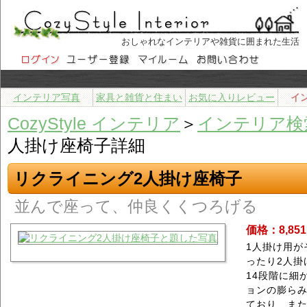
おしゃれなインテリアや雑貨に囲まれた生活
インテリア写真
家具と雑貨と住まい
お気に入りレビュー
イ
CozyStyle インテリア
＞
インテリア検
人掛け座椅子詳細
リクライニング2人掛け座椅子
並んで座って、仲良くくつろげる
価格：8,85
1人掛け用が
ったり2人掛
14段階に細
ョンの膨ら
ており、ま