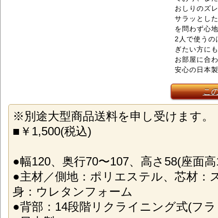
おしりのズ
サラッとし
を問わず心
2人で使うの
ぎたい方に
お部屋に合わ
安心の日本
こ
※別途大型商品送料を申し受けます。
■￥1,500(税込)
●幅120、奥行70〜107、高さ58(座面高1
●主材／側地：ポリエステル、芯材：
身：ウレタンフォーム
●背部：14段階リクライニング式(フラ