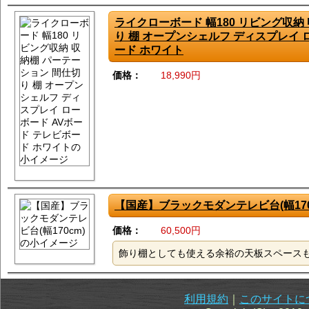
ライクローボード 幅180 リビング収納
り 棚 オープンシェルフ ディスプレイ 
ード ホワイト
価格：
18,990円
【国産】ブラックモダンテレビ台(幅170
価格：
60,500円
飾り棚としても使える余裕の天板スペース
利用規約
｜
このサイトに