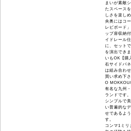
まいが素敵
たスペース
しさを楽し
央奥にはコ
レビボード
ップ扉収納
イドレール
に、セット
を演出でき
いもOK【購
右サイドパ
は組み合わ
買い求め下さい
O MOKK
有名な九州
ランドです
シンプルで
い普遍的な
せであるよ
す。
コンマ1ミリ