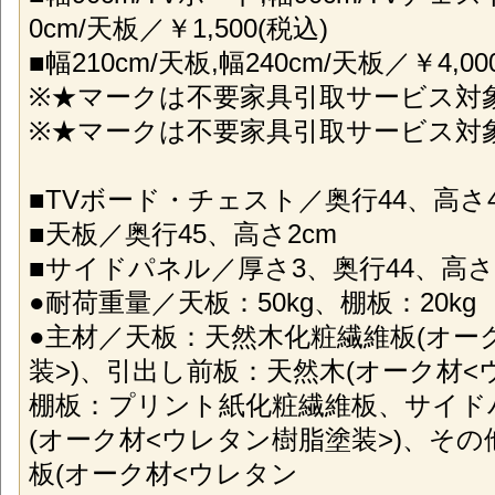
0cm/天板／￥1,500(税込)
■幅210cm/天板,幅240cm/天板／￥4,00
※★マークは不要家具引取サービス対
※★マークは不要家具引取サービス対
■TVボード・チェスト／奥行44、高さ4
■天板／奥行45、高さ2cm
■サイドパネル／厚さ3、奥行44、高さ4
●耐荷重量／天板：50kg、棚板：20kg
●主材／天板：天然木化粧繊維板(オー
装>)、引出し前板：天然木(オーク材<
棚板：プリント紙化粧繊維板、サイド
(オーク材<ウレタン樹脂塗装>)、そ
板(オーク材<ウレタン