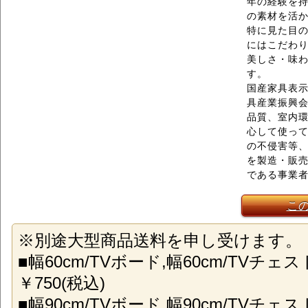
年の経験を
の素材を活
特に見た目
にはこだわ
美しさ・味
す。
国産家具表示
具産業振興
品質、室内
心して使っ
の不侵害等、
を製造・販
である事業
こ
※別途大型商品送料を申し受けます。
■幅60cm/TVボード,幅60cm/TVチェス
￥750(税込)
■幅90cm/TVボード,幅90cm/TVチェスト